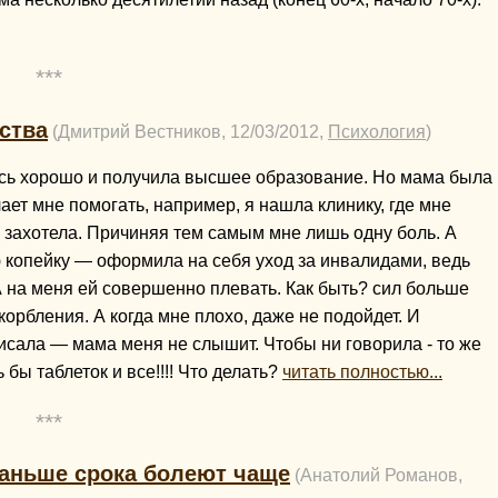
***
тства
(Дмитрий Вестников, 12/03/2012,
Психология
)
ась хорошо и получила высшее образование. Но мама была
ает мне помогать, например, я нашла клинику, где мне
е захотела. Причиняя тем самым мне лишь одну боль. А
 копейку — оформила на себя уход за инвалидами, ведь
. А на меня ей совершенно плевать. Как быть? сил больше
корбления. А когда мне плохо, даже не подойдет. И
 писала — мама меня не слышит. Чтобы ни говорила - то же
 бы таблеток и все!!!! Что делать?
читать полностью...
***
раньше срока болеют чаще
(Анатолий Романов,