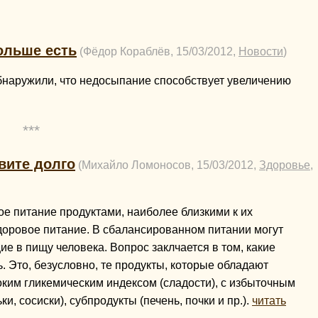
ольше есть
(Фёдор Кораблёв, 15/03/2012,
Новости
)
обнаружили, что недосыпание способствует увеличению
***
вите долго
(Михайло Ломоносов, 15/03/2012,
Здоровье
,
е питание продуктами, наиболее близкими к их
доровое питание. В сбалансированном питании могут
ие в пищу человека. Вопрос заклчается в том, какие
. Это, безусловно, те продукты, которые обладают
ким гликемическим индексом (сладости), с избыточным
, сосиски), субпродукты (печень, почки и пр.).
читать