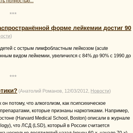
ть полностью...
***
аспространённой форме лейкемии достиг 90
ости
)
 детей с острым лимфобластным лейкозом (acute
енным видом лейкемии, увеличился с 84% до 90% с 1990 до
***
отики?
(Анатолий Романов, 12/03/2012,
Новости
)
 он потому, что алкоголизм, как псипсихическое
 препаратами, которые признаны наркотиками. Например,
тоне (Harvard Medical School, Boston) описали в журнале
ogy), что ЛСД (LSD), который в России считается
а несколько десятилетий назад (конец 60-х, начало 70-х).