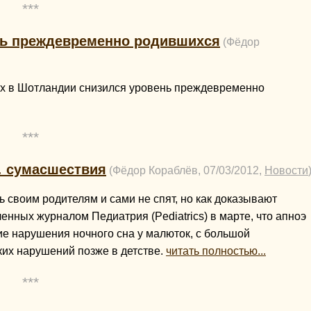
***
ень преждевременно родившихся
(Фёдор
ах в Шотландии снизился уровень преждевременно
***
… сумасшествия
(Фёдор Кораблёв, 07/03/2012,
Новости
ь своим родителям и сами не спят, но как доказывают
нных журналом Педиатрия (Pediatrics) в марте, что апноэ
гие нарушения ночного сна у малюток, с большой
ких нарушений позже в детстве.
читать полностью...
***