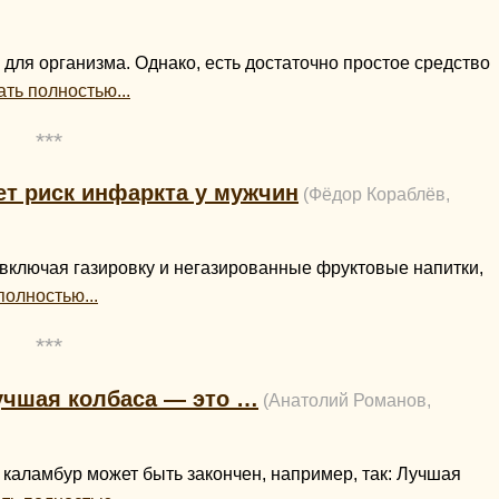
 для организма. Однако, есть достаточно простое средство
ать полностью...
***
т риск инфаркта у мужчин
(Фёдор Кораблёв,
ключая газировку и негазированные фруктовые напитки,
полностью...
***
учшая колбаса — это …
(Анатолий Романов,
 каламбур может быть закончен, например, так: Лучшая