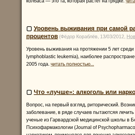
колбаса — это та, которая растет на грядке.
чита
▢
Уровень выживания при самой р
процентов
(Фёдор Кораблёв, 13/03/2012,
Нов
Уровень выживания на протяжении 5 лет среди
lymphoblastic leukemia), наиболее распростран
2005 года.
читать полностью...
▢
Что «лучше»: алкоголь или нарк
Вопрос, на первый взгляд, риторический. Возник
заболевание, в ряде случаев пытаютсяя лечить
ученые из Гарвардской медицинской школы в Бос
Психофармакологии (Journal of Psychopharmacol
наркотиком, применялся для лечения алкоголизм