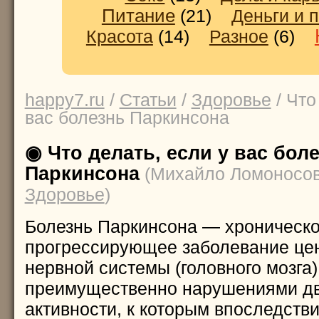
Питание
(21)
Деньги и 
Красота
(14)
Разное
(6)
happy7.ru
/
Статьи
/
Здоровье
/ Что
вас болезнь Паркинсона
◉ Что делать, если у вас бол
Паркинсона
(Михайло Ломоносов,
Здоровье
)
Болезнь Паркинсона — хроническ
прогрессирующее заболевание це
нервной системы (головного мозга
преимущественно нарушениями дв
активности, к которым впоследств