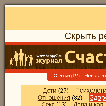
Скрыть р
Статьи
Новости
(175)
Дети
Психолог
(27)
Здор
Отношения
(32)
Секс
(13)
Дела и кар