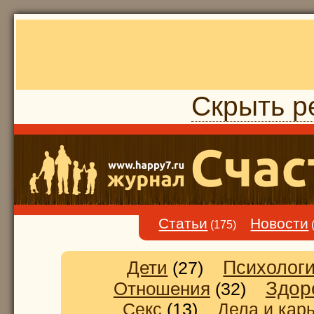
Скрыть р
Статьи
Новости
(175)
Дети
Психолог
(27)
Здор
Отношения
(32)
Секс
(13)
Дела и кар