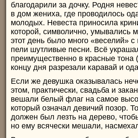
благодарили за дочку. Родня неве
в дом жениха, где проводилось од
молодых. Невеста приносила крин
которой, символично, умывались м
этот день было много «веселий» с
пели шутливые песни. Всё украша
преимущественно в красные тона (
концу дня разрезали каравай и ода
Если же девушка оказывалась нече
этом, практически, свадьба и зака
вешали белый флаг на самое высо
который означал девичий позор. Т
должен был лезть на дерево, чтобы
но ему всячески мешали, насмеха