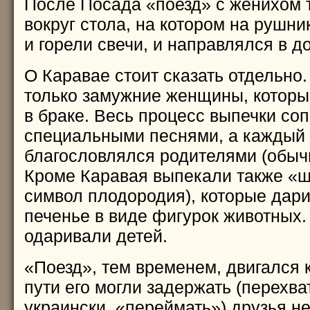
После Посада «поезд» с женихом 
вокруг стола, на котором на рушни
и горели свечи, и направлялся в д
О Каравае стоит сказать отдельно
только замужние женщины, которы
в браке. Весь процесс выпечки со
специальными песнями, а каждый 
благословлялся родителями (обыч
Кроме Каравая выпекали также «ш
символ плодородия), которые дари
печенье в виде фигурок животных
одаривали детей.
«Поезд», тем временем, двигался 
пути его могли задержать (перехват
украински, «переймать») друзья н