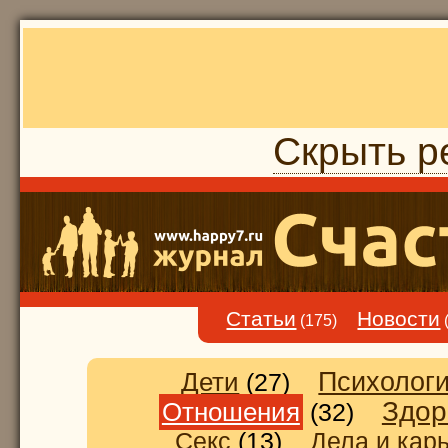
Скрыть р
Статьи
Новости
(175)
Дети
Психолог
(27)
Здор
Отношения
(32)
Секс
(13)
Дела и кар