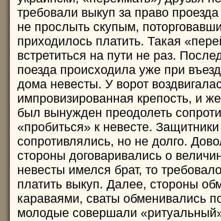
требовали выкуп за право проезда
не прослыть скупым, поторговавши
приходилось платить. Такая «пер
встретиться на пути не раз. Посл
поезда происходила уже при въезд
дома невесты. У ворот воздвигала
импровизированная крепость, и же
был вынужден преодолеть сопроти
«пробиться» к невесте. Защитники
сопротивлялись, но не долго. Дов
стороны договаривались о величин
невесты имелся брат, то требовал
платить выкуп. Далее, стороны об
караваями, сваты обменивались п
молодые совершали «ритуальный»