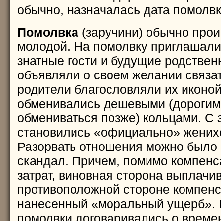
обычно, назначалась дата помолвк
Помолвка
(заручини) обычно прои
молодой. На помолвку приглашали
знатные гости и будущие родстве
объявляли о своем желании связат
родители благословляли их иконо
обменивались дешевыми (дорогим
обмениваться позже) кольцами. С 
становились «официально» женихо
Разорвать отношения можно было 
скандал. Причем, помимо компен
затрат, виновная сторона выплачи
противоположной стороне компенс
нанесенный «моральный ущерб». 
помолвки договаривались о време