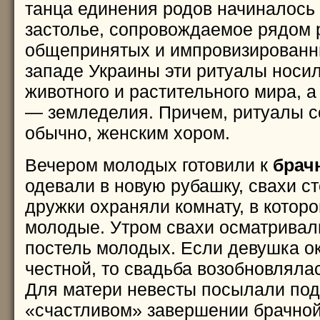
танца единения родов начиналось
застолье, сопровождаемое рядом 
общепринятых и импровизированны
западе Украины эти ритуалы носил
животного и растительного мира, а
— земледелия. Причем, ритуалы 
обычно, женским хором.
Вечером молодых готовили к
брач
одевали в новую рубашку, свахи с
дружки охраняли комнату, в которо
молодые. Утром свахи осматривал
постель молодых. Если девушка о
честной, то свадьба возобновлялас
Для матери невесты посылали пода
«счастливом» завершении брачной