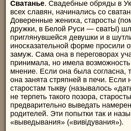
Cватанье
. Свадебные обряды в Ук
всех славян, начинались со сватан
Доверенные жениха, старосты (по
дружки, в Белой Руси — сватЫ) шл
приглянувшейся девушки и в шутл
иносказательной форме просили о
замуж. Сама она в переговорах уч
принимала, но имела возможность
мнение. Если она была согласна, т
она занята стряпней в печи. Если 
старостам тыкву (называлось «дать
не терпеть такого позора, старост
предварительно выведать намерен
родителей. Эти попытки так и наз
«выведывания» («вивiдувания»).