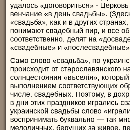
удалось «договориться» - Церков
венчание «в день свадьбы». (Здес
«свадьба», как и в других странах
понимают свадебный пир, и все о
соответственно, делят на «досвад
«свадебные» и «послесвадебные»
Само слово «свадьба», по-украинс
происходит от старославянского н
солнцестояния «въселiя», которы
выполнением соответствующих обр
числе, свадебных. Поэтому, в дох
в дни этих праздников игрались св
украинской свадьбы слово «играл
воспринимать буквально — так мног
мелодичных, берущих за живое, пе