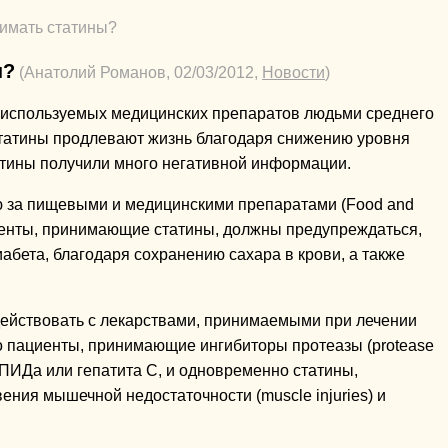
нимать статины?
ы?
(Анатолий Романов, 02/03/2012,
Новости
)
 используемых медицинских препаратов людьми среднего
о статины продлевают жизнь благодаря снижению уровня
атины получили много негативной информации.
ю за пищевыми и медицинскими препаратами (Food and
ациенты, принимающие статины, должны предупреждаться,
абета, благодаря сохранению сахара в крови, а также
действовать с лекарствами, принимаемыми при лечении
то пациенты, принимающие ингибиторы протеазы (protease
 СПИДа или гепатита С, и одновременно статины,
ния мышечной недостаточности (muscle injuries) и