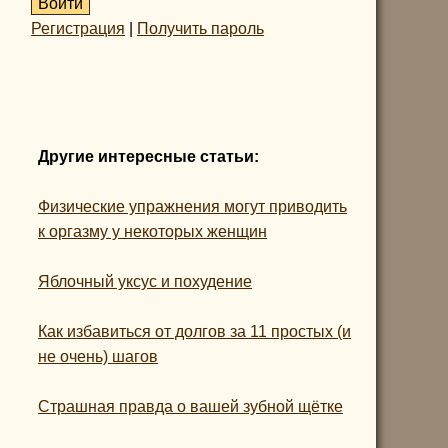
Регистрация
|
Получить пароль
Другие интересные статьи:
Физические упражнения могут приводить
к оргазму у некоторых женщин
Яблочный уксус и похудение
Как избавиться от долгов за 11 простых (и
не очень) шагов
Страшная правда о вашей зубной щётке