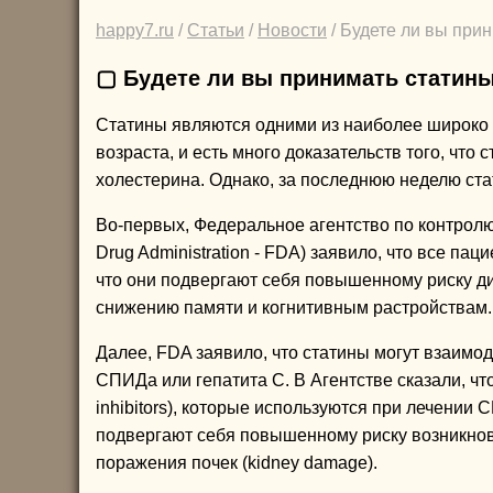
happy7.ru
/
Статьи
/
Новости
/ Будете ли вы при
▢ Будете ли вы принимать статин
Статины являются одними из наиболее широко
возраста, и есть много доказательств того, чт
холестерина. Однако, за последнюю неделю ст
Во-первых, Федеральное агентство по контрол
Drug Administration - FDA) заявило, что все п
что они подвергают себя повышенному риску ди
снижению памяти и когнитивным растройствам.
Далее, FDA заявило, что статины могут взаимо
СПИДа или гепатита С. В Агентстве сказали, ч
inhibitors), которые используются при лечении
подвергают себя повышенному риску возникнове
поражения почек (kidney damage).