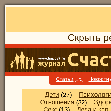
Скрыть р
Статьи
Новости
(175)
Дети
Психолог
(27)
Здор
Отношения
(32)
Секс
(13)
Дела и кар