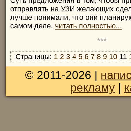
Суть предложения в том, чтобы п
отправлять на УЗИ желающих сдел
лучше понимали, что они планирую
самом деле.
читать полностью...
***
Страницы:
1
2
3
4
5
6
7
8
9
10
11
© 2011-2026 |
напис
рекламу
|
к