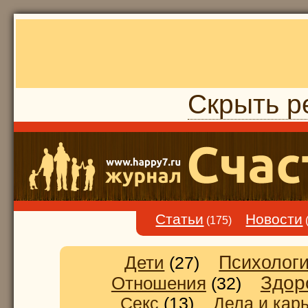
Скрыть р
Статьи
Новости
(175)
Дети
Психолог
(27)
Здор
Отношения
(32)
Секс
(13)
Дела и кар