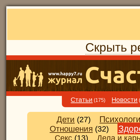
Скрыть р
Статьи
Новости
(175)
Дети
Психолог
(27)
Здор
Отношения
(32)
Секс
(13)
Дела и кар