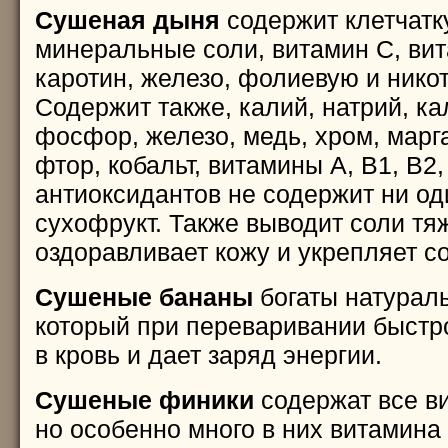
Сушеная дыня
содержит клетчатку
минеральные соли, витамин С, ви
каротин, железо, фолиевую и нико
Содержит также, калий, натрий, ка
фосфор, железо, медь, хром, марга
фтор, кобальт, витамины A, B1, В2,
антиоксидантов не содержит ни од
сухофрукт. Также выводит соли тя
оздоравливает кожу и укрепляет с
Сушеные бананы
богаты натурал
который при переваривании быстр
в кровь и дает заряд энергии.
Сушеные финики
содержат все в
но особенно много в них витамина