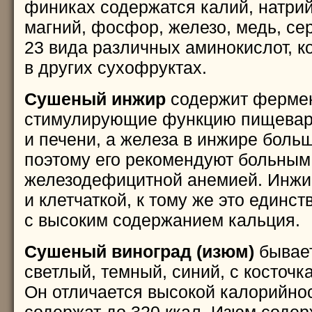
финиках содержатся калий, натрий
магний, фосфор, железо, медь, сер
23 вида различных аминокислот, к
в других сухофруктах.
Сушеный инжир
содержит ферме
стимулирующие функцию пищеваре
и печени, а железа в инжире больш
поэтому его рекомендуют больны
железодефицитной анемией. Инжир
и клетчаткой, к тому же это единс
с высоким содержанием кальция.
Сушеный виноград (изюм)
бывает
светлый, темный, синий, с косточк
Он отличается высокой калорийнос
содержат до 320 ккал. Изюм соде