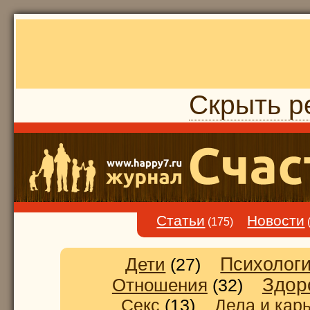
Скрыть р
Статьи
Новости
(175)
Дети
Психолог
(27)
Здор
Отношения
(32)
Секс
(13)
Дела и кар