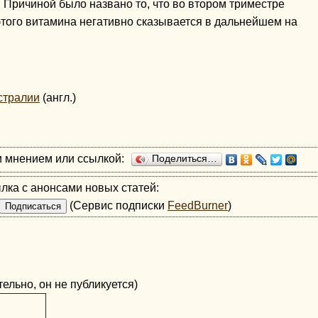
. Причиной было названо то, что во втором триместре
этого витамина негативно сказывается в дальнейшем на
стралии
(англ.)
и мнением или ссылкой:
Поделиться…
лка с анонсами новых статей:
(Сервис подписки
FeedBurner
)
ельно, он не публикуется)