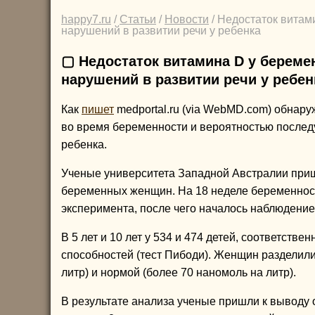
happy7.ru
/
Статьи
/
Новости
/ Недостаток витам
нарушений в развитии речи у ребенка
▢ Недостаток витамина D у береме
нарушений в развитии речи у ребен
Как
пишет
medportal.ru (via WebMD.com) обнар
во время беременности и вероятностью послед
ребенка.
Ученые университета Западной Австралии при
беременных женщин. На 18 неделе беременност
эксперимента, после чего началось наблюдение 
В 5 лет и 10 лет у 534 и 474 детей, соответств
способностей (тест Пибоди). Женщин разделили
литр) и нормой (более 70 наномоль на литр).
В результате анализа ученые пришли к выводу 