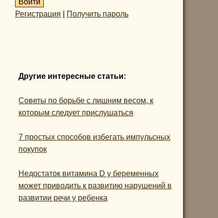
Регистрация
|
Получить пароль
Другие интересные статьи:
Советы по борьбе с лишним весом, к
которым следует прислушаться
7 простых способов избегать импульсных
покупок
Недостаток витамина D у беременных
может приводить к развитию нарушений в
развитии речи у ребенка