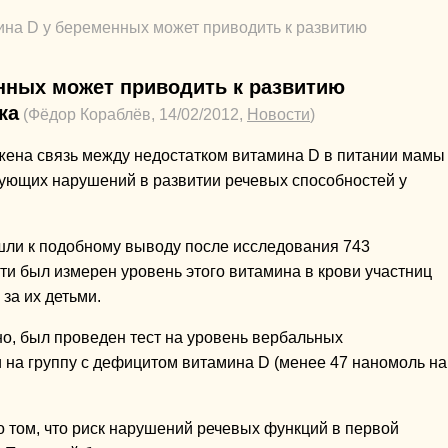
ина D у беременных может приводить к развитию
нных может приводить к развитию
ка
(Фёдор Кораблёв, 14/02/2012,
Новости
)
ужена связь между недостатком витамина D в питании мамы
ующих нарушений в развитии речевых способностей у
шли к подобному выводу после исследования 743
и был измерен уровень этого витамина в крови участниц
за их детьми.
енно, был проведен тест на уровень вербальных
 на группу с дефицитом витамина D (менее 47 наномоль на
о том, что риск нарушений речевых функций в первой