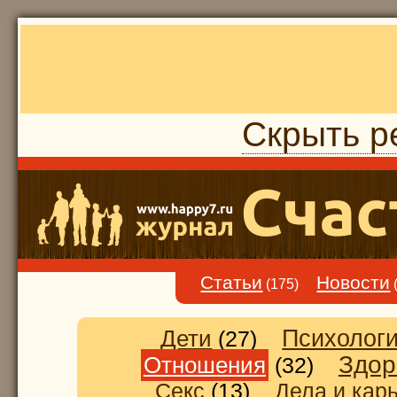
Скрыть р
Статьи
Новости
(175)
Дети
Психолог
(27)
Здор
Отношения
(32)
Секс
(13)
Дела и кар