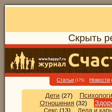
Скрыть р
Статьи
Новости
(175)
Дети
Психолог
(27)
Здор
Отношения
(32)
Секс
(13)
Дела и кар