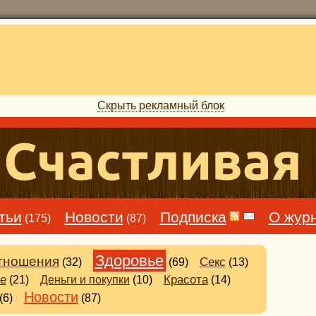
Скрыть рекламный блок
тьи
Новости
Подписка
О жур
(175)
(87)
Здоровье
тношения
Секс
(32)
(69)
(13)
е
Деньги и покупки
Красота
(21)
(10)
(14)
Новости
(6)
(87)