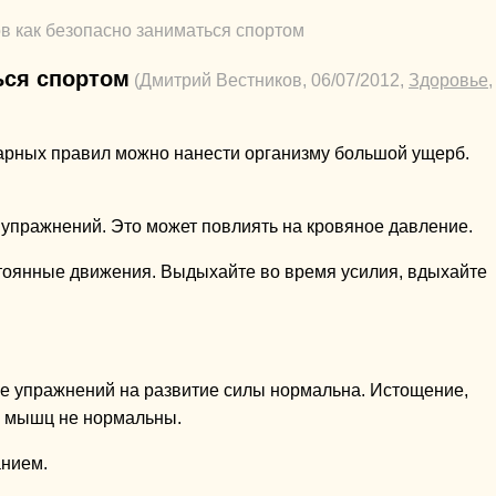
ов как безопасно заниматься спортом
ься спортом
(Дмитрий Вестников, 06/07/2012,
Здоровье
,
арных правил можно нанести организму большой ущерб.
 упражнений. Это может повлиять на кровяное давление.
стоянные движения. Выдыхайте во время усилия, вдыхайте
сле упражнений на развитие силы нормальна. Истощение,
я мышц не нормальны.
анием.