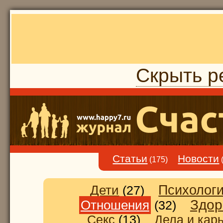
Скрыть р
Статьи
Новости
(175)
Дети
Психолог
(27)
Здор
Отношения
(32)
Секс
(13)
Дела и кар