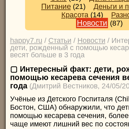
Питание
(21)
Деньги и 
Красота
(14)
Разн
Новости
(87
happy7.ru
/
Статьи
/
Новости
/ Инте
дети, рожденный с помощью кесар
весят больше в 3 года
▢ Интересный факт: дети, ро
помощью кесарева сечения ве
года
(Дмитрий Вестников, 24/05/2
Учёные из Детского Госпиталя (Chil
Бостон, США) обнаружили, что дет
помощью кесарева сечения, более 
чаще имеют лишний вес по состоян