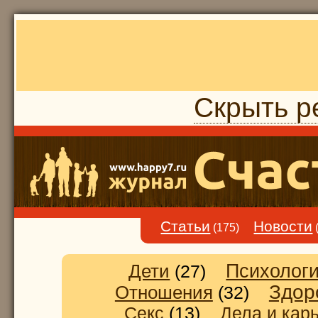
Скрыть р
Статьи
Новости
(175)
Дети
Психолог
(27)
Здор
Отношения
(32)
Секс
(13)
Дела и кар