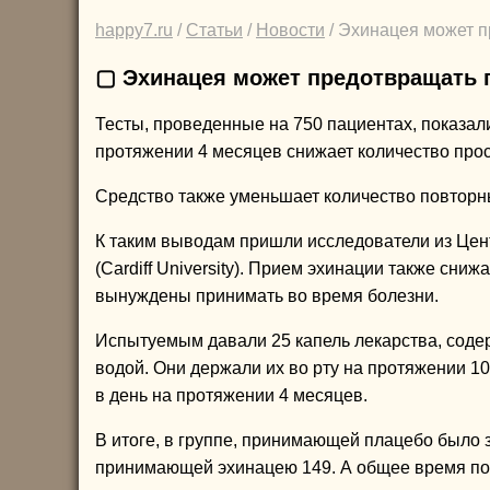
happy7.ru
/
Статьи
/
Новости
/ Эхинацея может п
▢ Эхинацея может предотвращать 
Тесты, проведенные на 750 пациентах, показал
протяжении 4 месяцев снижает количество прос
Средство также уменьшает количество повторн
К таким выводам пришли исследователи из Цен
(Cardiff University). Прием эхинации также сни
вынуждены принимать во время болезни.
Испытуемым давали 25 капель лекарства, соде
водой. Они держали их во рту на протяжении 1
в день на протяжении 4 месяцев.
В итоге, в группе, принимающей плацебо было 
принимающей эхинацею 149. А общее время пот