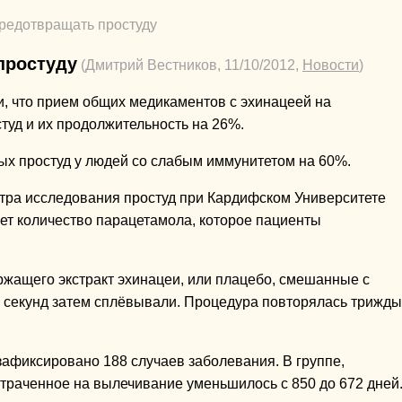
редотвращать простуду
простуду
(Дмитрий Вестников, 11/10/2012,
Новости
)
и, что прием общих медикаментов с эхинацеей на
туд и их продолжительность на 26%.
ых простуд у людей со слабым иммунитетом на 60%.
тра исследования простуд при Кардифском Университете
жает количество парацетамола, которое пациенты
ржащего экстракт эхинацеи, или плацебо, смешанные с
0 секунд затем сплёвывали. Процедура повторялась трижды
зафиксировано 188 случаев заболевания. В группе,
раченное на вылечивание уменьшилось с 850 до 672 дней