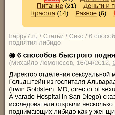
Питание
(21)
Деньги и 
Красота
(14)
Разное
(6)
happy7.ru
/
Статьи
/
Секс
/ 6 спосо
поднятия либидо
◉ 6 способов быстрого подн
(Михайло Ломоносов, 16/04/2012,
Директор отделения сексуальной 
Гольдштейн из госпиталя Альварад
(Irwin Goldstein, MD, director of sex
Alvarado Hospital in San Diego) ск
исследователи открыли несколько
поднимающих либидо как у женщин,