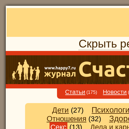
Скрыть р
Статьи
Новости
(175)
Дети
Психолог
(27)
Здор
Отношения
(32)
Секс
(13)
Дела и кар